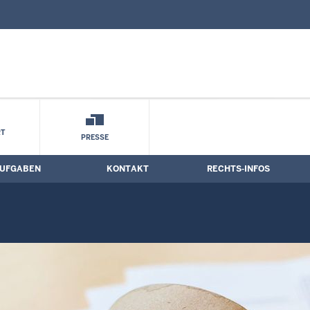
nd Kontaktformular
n-Westfalen: Fehlerseite
T
PRESSE
UFGABEN
KONTAKT
RECHTS-INFOS