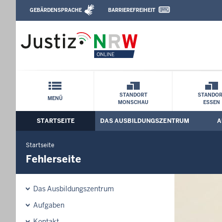
Direkt zum Inhalt
GEBÄRDENSPRACHE
BARRIEREFREIHEIT
Leichte Sprache, Gebärdensprachenvideo u
Ausbildungszentrum der Justiz Nordrhei
Schnellnavigation mit Volltext-Suche
STANDORT
STANDOR
MENÜ
MONSCHAU
ESSEN
STARTSEITE
DAS AUSBILDUNGSZENTRUM
A
Hauptmenü: Hauptnavigation
Startseite
Fehlerseite
Das Ausbildungszentrum
Aufgaben
Kontakt