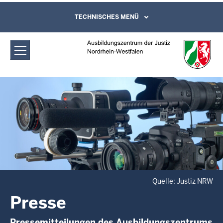
Direkt zum Inhalt
Ausbildungszentrum der Justiz
TECHNISCHES MENÜ
Leichte Sprache, Gebärdensprachenvideo
und Kontaktformular
Nordrhein-Westfalen: Presse
Quelle: Justiz NRW
Presse
Pressemitteilungen des Ausbildungszentrums