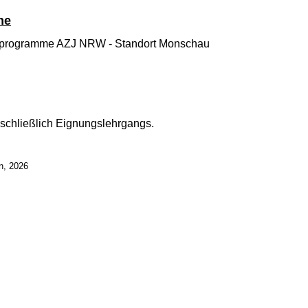
me
üroprogramme AZJ NRW - Standort Monschau
inschließlich Eignungslehrgangs.
n, 2026